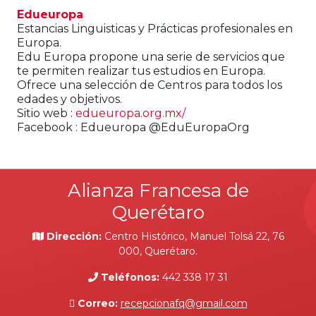
Edueuropa
Estancias Linguisticas y Prácticas profesionales en
Europa.
Edu Europa propone una serie de servicios que
te permiten realizar tus estudios en Europa.
Ofrece una selección de C
entros para todos los
edades y objetivos.
Sitio web :
edueuropa.org.mx/
Facebook : Edueuropa @EduEuropaOrg
Alianza Francesa de
Querétaro
Dirección:
Centro Histórico, Manuel Tolsá 22, 76
000, Querétaro.
Teléfonos:
442 338 17 31
Correo:
recepcionafq@gmail.com