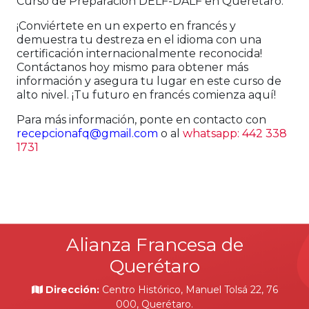
Curso de Preparación DELF-DALF en Querétaro.
¡Conviértete en un experto en francés y
demuestra tu destreza en el idioma con una
certificación internacionalmente reconocida!
Contáctanos hoy mismo para obtener más
información y asegura tu lugar en este curso de
alto nivel. ¡Tu futuro en francés comienza aquí!
Para más información, ponte en contacto con
recepcionafq@gmail.com
o al
whatsapp: 442 338
1731
Alianza Francesa de
Querétaro
Dirección:
Centro Histórico, Manuel Tolsá 22, 76
000, Querétaro.