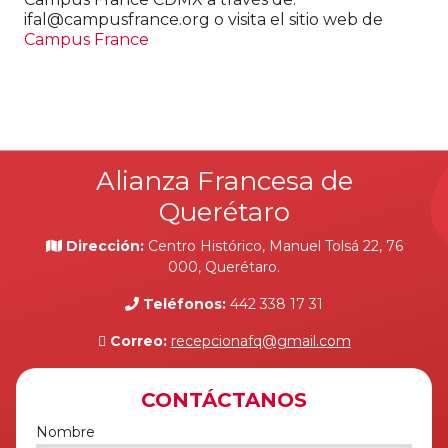
ifal@campusfrance.org o v
isita el sitio web de
Campus France
Alianza Francesa de
Querétaro
Dirección:
Centro Histórico, Manuel Tolsá 22, 76
000, Querétaro.
Teléfonos:
442 338 17 31
Correo:
recepcionafq@gmail.com
CONTÁCTANOS
Nombre