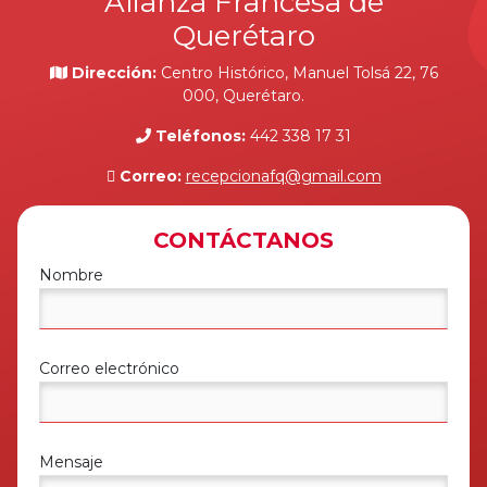
Alianza Francesa de
Querétaro
Dirección:
Centro Histórico, Manuel Tolsá 22, 76
000, Querétaro.
Teléfonos:
442 338 17 31
Correo:
recepcionafq@gmail.com
CONTÁCTANOS
Nombre
Correo electrónico
Mensaje