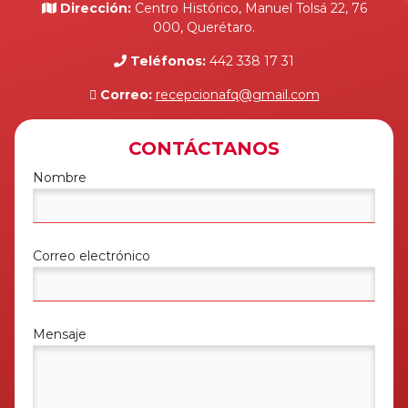
Dirección:
Centro Histórico, Manuel Tolsá 22, 76
000, Querétaro.
Teléfonos:
442 338 17 31
Correo:
recepcionafq@gmail.com
CONTÁCTANOS
Nombre
Correo electrónico
Mensaje