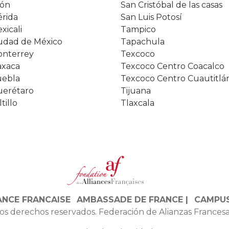
ón
San Cristóbal de las casas
rida
San Luis Potosí
xicali
Tampico
udad de México
Tapachula
nterrey
Texcoco
xaca
Texcoco Centro Coacalco
ebla
Texcoco Centro Cuautitlá
erétaro
Tijuana
ltillo
Tlaxcala
ANCE FRANCAISE
AMBASSADE DE FRANCE |
CAMPUS
os derechos reservados. Federación de Alianzas Francesa