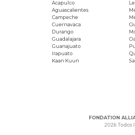
Acapulco
Le
Aguascalientes
Mé
Campeche
Me
Cuernavaca
Ci
Durango
Mo
Guadalajara
Oa
Guanajuato
Pu
Irapuato
Qu
Kaan Kuun
Sa
FONDATION ALLI
2026 Todos l