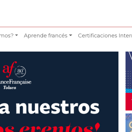
omos?
Aprende francés
Certificaciones Inte