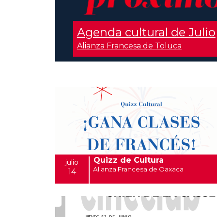
Agenda cultural de Julio
Alianza Francesa de Toluca
Quizz de Cultura
julio
Alianza Francesa de Oaxaca
14