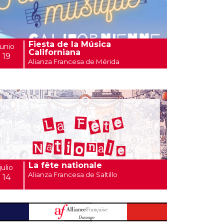
Fiesta de la Música
junio
Californiana
19
Alianza Francesa de Mérida
La fête nationale
julio
Alianza Francesa de Saltillo
14