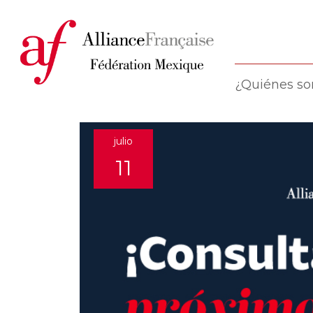
¿Quiénes s
julio
11