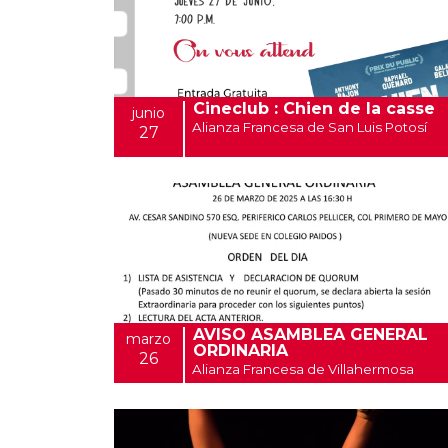
Cineclub : Chien de la casse
junio
Alianza Francesa de San Luis Potosí
27
AVISO ASAMBLEA GENERAL
marzo
ORDINARIA
26
Alianza Francesa de Villahermosa