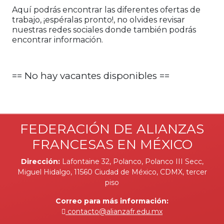
Aquí podrás encontrar las diferentes ofertas de
trabajo, ¡espéralas pronto!, no olvides revisar
nuestras redes sociales donde también podrás
encontrar información.
== No hay vacantes disponibles ==
FEDERACIÓN DE ALIANZAS
FRANCESAS EN MÉXICO
Dirección:
Lafontaine 32, Polanco, Polanco III Secc,
Miguel Hidalgo, 11560 Ciudad de México, CDMX, tercer
piso
Correo para más información:
contacto@alianzafr.edu.mx