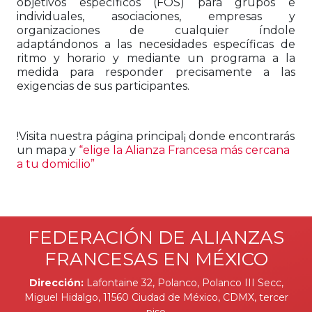
objetivos específicos (FOS) para grupos e
individuales, asociaciones, empresas y
organizaciones de cualquier índole
adaptándonos a las necesidades específicas de
ritmo y horario y mediante un programa a la
medida para responder precisamente a las
exigencias de sus participantes.
!Visita nuestra página principal¡ donde encontrarás
un mapa y
“elige la Alianza Francesa más cercana
a tu domicilio”
FEDERACIÓN DE ALIANZAS
FRANCESAS EN MÉXICO
Dirección:
Lafontaine 32, Polanco, Polanco III Secc,
Miguel Hidalgo, 11560 Ciudad de México, CDMX, tercer
piso