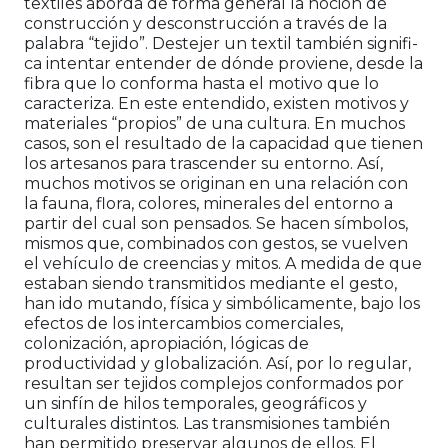
textiles aborda de forma general la noción de
construcción y desconstrucción a través de la
palabra “tejido”. Destejer un textil también signifi­
ca intentar entender de dónde proviene, desde la
fibra que lo conforma hasta el motivo que lo
caracteriza. En este entendido, existen motivos y
materiales “propios” de una cultura. En muchos
casos, son el resultado de la capacidad que tienen
los artesanos para trascen­der su entorno. Así,
muchos motivos se originan en una relación con
la fauna, flora, colores, minerales del entorno a
partir del cual son pensados. Se hacen sím­bolos,
mismos que, combinados con gestos, se vuelven
el vehículo de creencias y mitos. A medida de que
es­taban siendo transmitidos mediante el gesto,
han ido mutando, física y simbólicamente, bajo los
efectos de los intercambios comerciales,
colonización, apropia­ción, lógicas de
productividad y globalización. Así, por lo regular,
resultan ser tejidos complejos confor­mados por
un sinfín de hilos temporales, geográficos y
culturales distintos. Las transmisiones también
han permitido preservar algunos de ellos. El