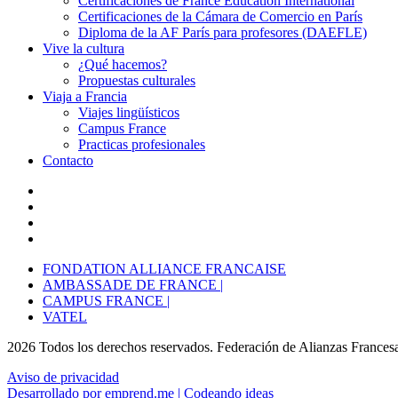
Certificaciones de France Education International
Certificaciones de la Cámara de Comercio en París
Diploma de la AF París para profesores (DAEFLE)
Vive la cultura
¿Qué hacemos?
Propuestas culturales
Viaja a Francia
Viajes lingüísticos
Campus France
Practicas profesionales
Contacto
FONDATION ALLIANCE FRANCAISE
AMBASSADE DE FRANCE |
CAMPUS FRANCE |
VATEL
2026 Todos los derechos reservados. Federación de Alianzas Frances
Aviso de privacidad
Desarrollado por emprend.me | Codeando ideas