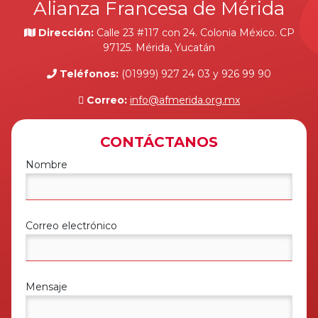
Alianza Francesa de Mérida
Dirección:
Calle 23 #117 con 24. Colonia México. CP
97125. Mérida, Yucatán
Teléfonos:
(01999) 927 24 03 y 926 99 90
Correo:
info@afmerida.org.mx
CONTÁCTANOS
Nombre
Correo electrónico
Mensaje