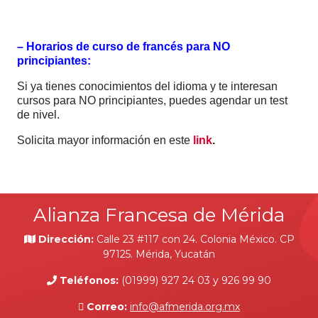
– Horarios de curso de francés para NO
principiantes:
Si ya tienes conocimientos del idioma y te interesan
cursos para NO principiantes, puedes agendar un test
de nivel.
Solicita mayor información en este
link
.
Alianza Francesa de Mérida
Dirección:
Calle 23 #117 con 24. Colonia México. CP
97125. Mérida, Yucatán
Teléfonos:
(01999) 927 24 03 y 926 99 90
Correo:
info@afmerida.org.mx