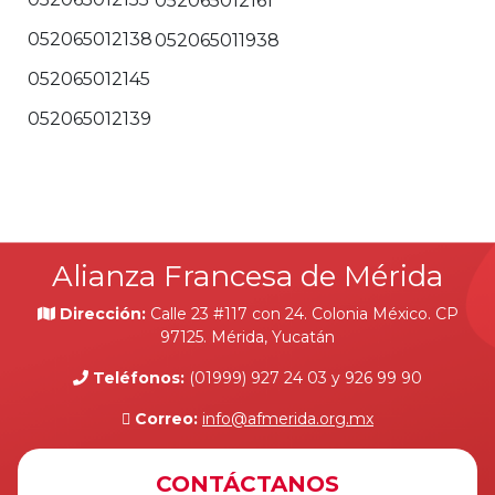
052065012161
052065012138
052065011938
052065012145
052065012139
Alianza Francesa de Mérida
Dirección:
Calle 23 #117 con 24. Colonia México. CP
97125. Mérida, Yucatán
Teléfonos:
(01999) 927 24 03 y 926 99 90
Correo:
info@afmerida.org.mx
CONTÁCTANOS