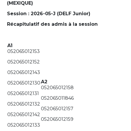
(MEXIQUE)
Session : 2026-05-J (DELF Junior)
Récapitulatif des admis à la session
A1
052065012153
052065012152
052065012143
A2
052065012130
052065012158
052065012131
052065011846
052065012132
052065012157
052065012142
052065012159
052065012133