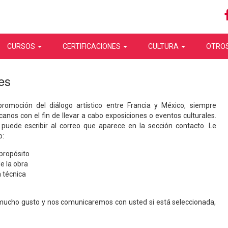
CURSOS
CERTIFICACIONES
CULTURA
OTROS
es
omoción del diálogo artístico entre Francia y México, siempre
nos con el fin de llevar a cabo exposiciones o eventos culturales.
puede escribir al correo que aparece en la sección contacto. Le
o:
 propósito
de la obra
a técnica
mucho gusto y nos comunicaremos con usted si está seleccionada,