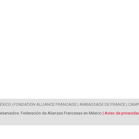
XICO |
FONDATION ALLIANCE FRANCAISE |
AMBASSADE DE FRANCE |
CAMP
reservados. Federación de Alianzas Francesas en México
| Aviso de privacida