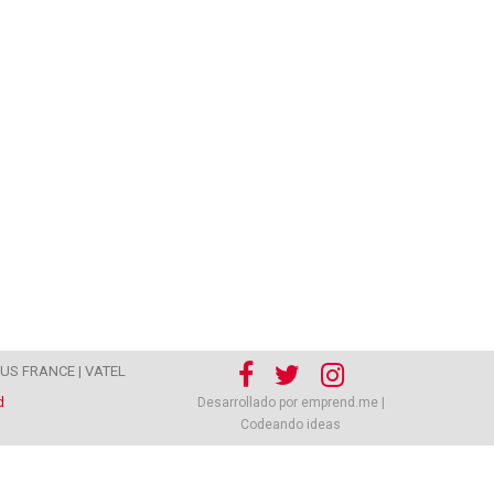
US FRANCE |
VATEL
d
Desarrollado por emprend.me |
Codeando ideas