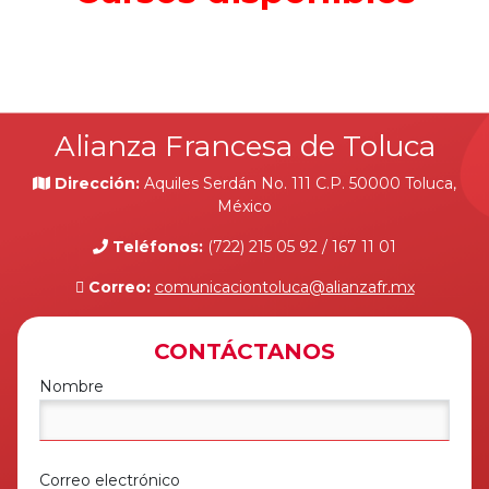
Alianza Francesa de Toluca
Dirección:
Aquiles Serdán No. 111 C.P. 50000 Toluca,
México
Teléfonos:
(722) 215 05 92 / 167 11 01
Correo:
comunicaciontoluca@alianzafr.mx
CONTÁCTANOS
Nombre
Correo electrónico