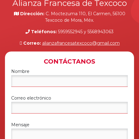
Alianza Francesa de Texcoco
Dirección:
C. Moctezuma 110, El Carmen, 56100
Texcoco de Mora, Méx.
Teléfonos:
5959552945 y 5568943063
Correo:
alianzafrancesatexcoco@gmail.com
CONTÁCTANOS
Nombre
Correo electrónico
Mensaje