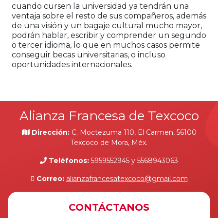
cuando cursen la universidad ya tendrán una
ventaja sobre el resto de sus compañeros, además
de una visión y un bagaje cultural mucho mayor,
podrán hablar, escribir y comprender un segundo
o tercer idioma, lo que en muchos casos permite
conseguir becas universitarias, o incluso
oportunidades internacionales.
Alianza Francesa de Texcoco
Dirección:
C. Moctezuma 110, El Carmen, 56100
Texcoco de Mora, Méx.
Teléfonos:
5959552945 y 5568943063
Correo:
alianzafrancesatexcoco@gmail.com
CONTÁCTANOS