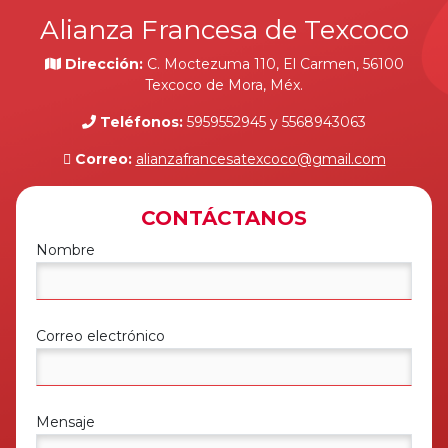
Alianza Francesa de Texcoco
Dirección:
C. Moctezuma 110, El Carmen, 56100
Texcoco de Mora, Méx.
Teléfonos:
5959552945 y 5568943063
Correo:
alianzafrancesatexcoco@gmail.com
CONTÁCTANOS
Nombre
Correo electrónico
Mensaje