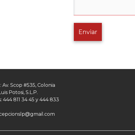
Enviar
: Av. Scop #535, Colonia
uis Potosi, S.L.P.
: 444 811 34 45 y 444 833
cepcionslp@gmail.com