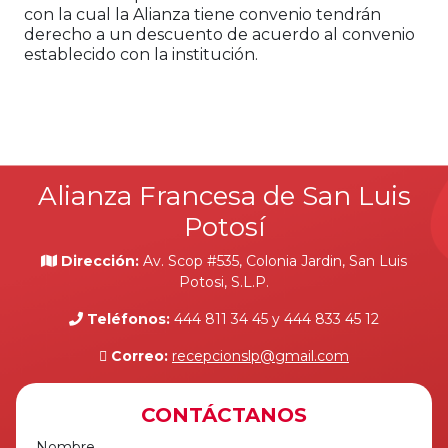
con la cual la Alianza tiene convenio tendrán
derecho a un descuento de acuerdo al convenio
establecido con la institución.
Alianza Francesa de San Luis
Potosí
Dirección:
Av. Scop #535, Colonia Jardin, San Luis
Potosi, S.L.P.
Teléfonos:
444 811 34 45 y 444 833 45 12
Correo:
recepcionslp@gmail.com
CONTÁCTANOS
Nombre