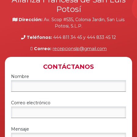
Potosí
Dirección:
Av. Scop #535, Colonia Jardin, San Luis
Potosi, S.L.P.
Teléfonos:
444 811 34 45 y 444 833 45 12
Correo:
recepcionslp@gmail.com
CONTÁCTANOS
Nombre
Correo electrónico
Mensaje