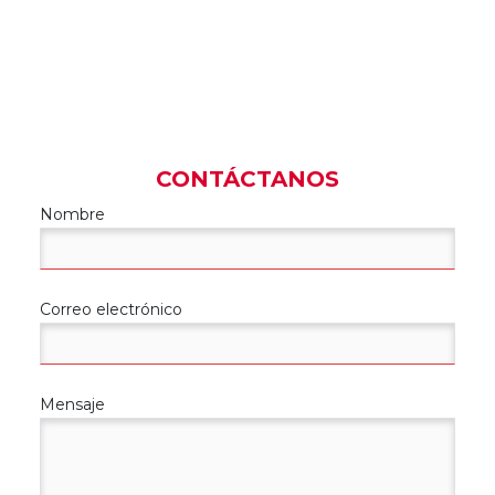
Dirección:
Av. Scop #535, Colonia Jardin, San Luis
Potosi, S.L.P.
Teléfonos:
444 811 34 45 y 444 833 45 12
Correo:
recepcionslp@gmail.com
CONTÁCTANOS
Nombre
Correo electrónico
Mensaje