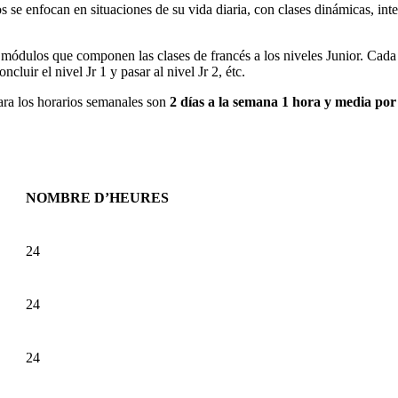
os
se enfocan
en situaciones de su vida diaria, con clases dinámicas, in
es módulos que componen las clases de francés a los niveles Junior. C
oncluir el nivel
Jr
1 y pasar al nivel
Jr
2, étc.
ra los horarios semanales son
2 días a la semana 1 hora y media por
NOMBRE D’HEURES
24
24
24