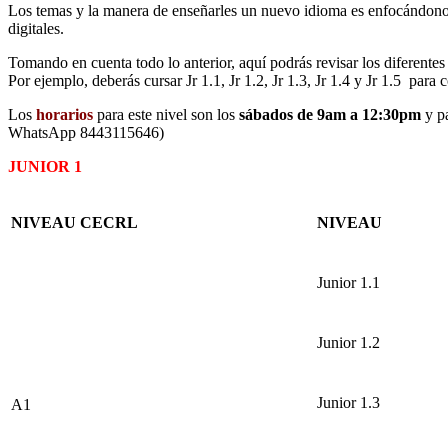
Los temas y la manera de enseñarles un nuevo idioma
es
enfocándon
digitales.
Tomando en cuenta todo lo anterior, aquí podrás revisar los diferent
Por ejempl
o, d
eberás cursar
J
r
1
.1,
J
r
1
.2,
Jr
1
.3,
Jr
1.4 y
Jr
1.5
para c
Los
horarios
para este nivel son los
sábados de 9am a 12:30pm
y pa
WhatsApp 8443115646)
JUNIOR 1
NIVEAU CECRL
NIVEAU
Junior 1.1
Junior 1.2
Junior 1.3
A1