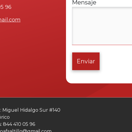
Mensaje
05 96
mail.com
Enviar
: Miguel Hidalgo Sur #140
órico
: 844 410 05 96
foafsaltillo@gmail.com