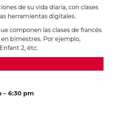
iones de su vida diaria, con clases
as herramientas digitales.
que componen las clases de francés
s en bimestres. Por ejempl
o,
 Enfant 2, étc.
m – 6:30 pm