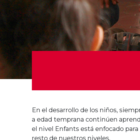
En el
desarrollo
de los
niños
,
siemp
a edad
temprana
continúen
apren
el
nivel
Enfants
está
enfocado
para
resto de
nuestros
niveles
.