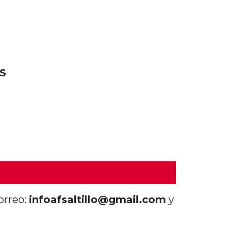
S
orreo:
infoafsaltillo@gmail.com
y