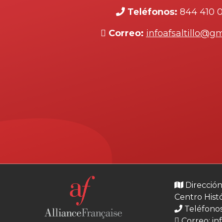
Teléfonos:
844 410 
Correo:
infoafsaltillo@g
Dirección
Centro Hist
Teléfonos
Correo:
in