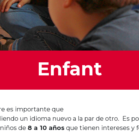
Enfant
re
es importante que
diendo
un
idioma
nuevo
a la
par
de
otro
. Es
po
niños
de
8
a
10
años
que
tienen
intereses
y
f