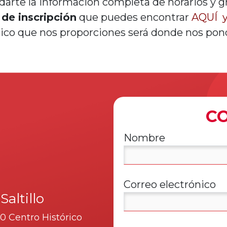
darte la información completa de horarios y g
a de inscripción
que puedes encontrar
AQUÍ
nico que nos proporciones será donde nos po
C
Nombre
Correo electrónico
altillo
0 Centro Histórico