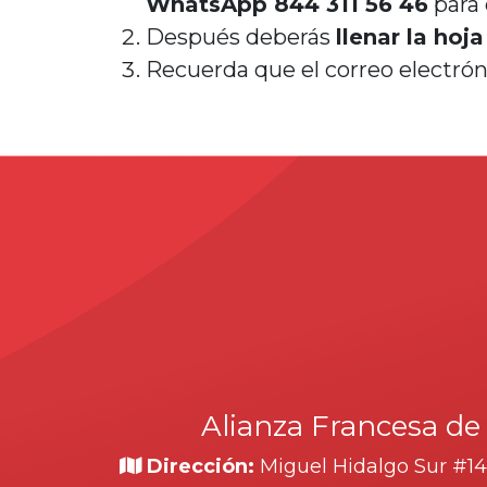
WhatsApp 844 311 56 46
para 
Después deberás
llenar la hoj
Recuerda que el correo electró
Alianza Francesa de S
Dirección:
Miguel Hidalgo Sur #14