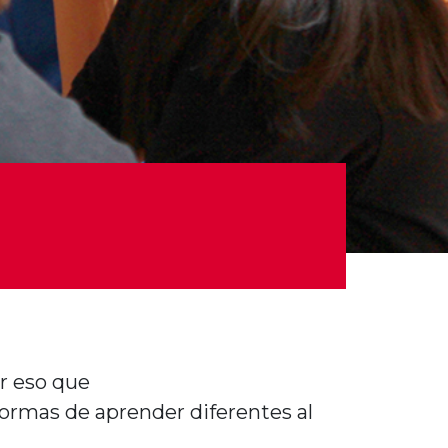
r
eso
que
ormas de
aprender
diferentes
al