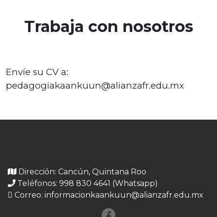
Trabaja con nosotros
Envíe su CV a:
pedagogi
akaankuun@alianzafr.edu.mx
Dirección: Cancún, Quintana Roo
Teléfonos: 998 830 4641 (Whatsapp)
Correo:
informacionkaankuun@alianzafr.edu.mx