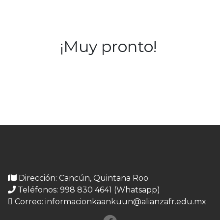
¡Muy pronto!
Dirección: Cancún, Quintana Roo
Teléfonos: 998 830 4641 (Whatsapp)
Correo:
informacionkaankuun@alianzafr.edu.mx