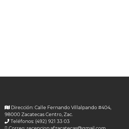
Dirección: Calle Fernando Villalpando #404,
98000 Zacatecas Centro, Zac.
Teléfonos: (492) 921 33 03
Correo:
recepcion.afzacatecas@gmail.com