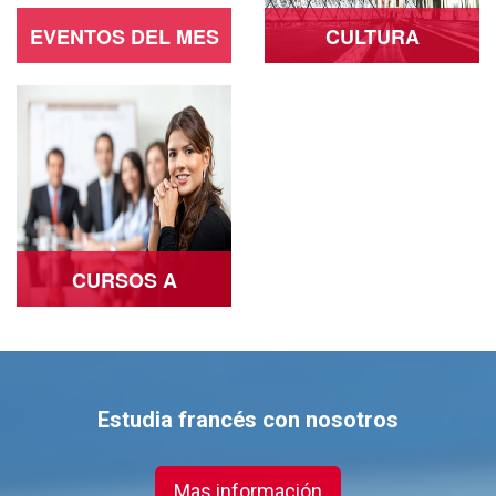
EVENTOS DEL MES
CULTURA
Ver más
Ver más
CURSOS A
EMPRESAS
Ver más
Estudia francés con nosotros
Mas información