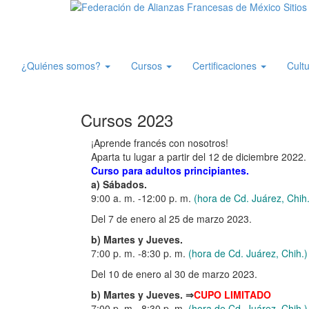
Toggle
¿Quiénes somos?
Cursos
Certificaciones
Cult
navigation
Cursos 2023
¡Aprende francés con nosotros!
Aparta tu lugar a partir del 12 de diciembre 2022.
Curso para adultos principiantes.
a) Sábados.
9:00 a. m. -12:00 p. m.
(hora de Cd. Juárez, Chih.
Del 7 de enero
al 25 de marzo 2023.
b) Martes y Jueves.
7:00 p. m. -8:30 p. m.
(hora de Cd. Juárez, Chih.)
Del 10 de enero
al 30 de marzo 2023.
b) Martes y Jueves. ⇒
CUPO LIMITADO
7:00 p. m. -8:30 p. m.
(hora de Cd. Juárez, Chih.)