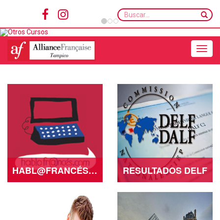
Buscar...
Toggle navigation
HABL@FRANCÉS.COM
RESULTADOS DELF
– SESSION: 2019-
11-T
Ver más
Ver más