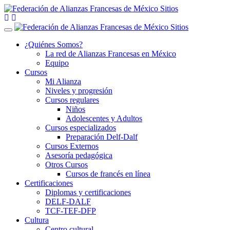
Toggle navigation
¿Quiénes Somos?
La red de Alianzas Francesas en México
Equipo
Cursos
Mi Alianza
Niveles y progresión
Cursos regulares
Niños
Adolescentes y Adultos
Cursos especializados
Preparación Delf-Dalf
Cursos Externos
Asesoría pedagógica
Otros Cursos
Cursos de francés en línea
Certificaciones
Diplomas y certificaciones
DELF-DALF
TCF-TEF-DFP
Cultura
Centro cultural