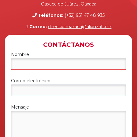
Oaxaca de Juárez, Oaxaca
Teléfonos:
(+52) 951 47 48 935
Correo:
direccionoaxaca@alianzafr.mx
CONTÁCTANOS
Nombre
Correo electrónico
Mensaje