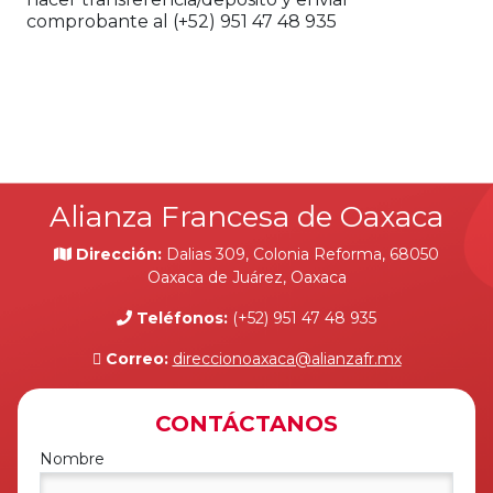
comprobante al (+52) 951 47 48 935
Alianza Francesa de Oaxaca
Dirección:
Dalias 309, Colonia Reforma, 68050
Oaxaca de Juárez, Oaxaca
Teléfonos:
(+52) 951 47 48 935
Correo:
direccionoaxaca@alianzafr.mx
CONTÁCTANOS
Nombre