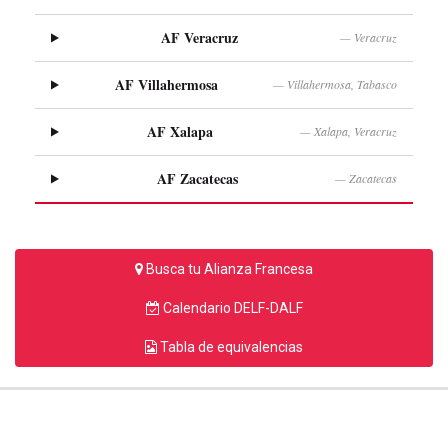
AF Veracruz
— Veracruz
AF Villahermosa
— Villahermosa, Tabasco
AF Xalapa
— Xalapa, Veracruz
AF Zacatecas
— Zacatecas
Busca tu Alianza Francesa
Calendario DELF-DALF
Tabla de equivalencias
FEDERACIÓN DE ALIANZAS FRANCESAS EN MÉXICO |
FONDATION ALLIANCE FRANCAISE |
AMBASSADE DE FRANCE |
CAMPUS FRANCE |
VATEL