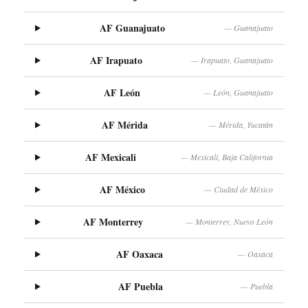
AF Guanajuato
— Guanajuato
AF Irapuato
— Irapuato, Guanajuato
AF León
— León, Guanajuato
AF Mérida
— Mérida, Yucatán
AF Mexicali
— Mexicali, Baja California
AF México
— Ciudad de México
AF Monterrey
— Monterrey, Nuevo León
AF Oaxaca
— Oaxaca
AF Puebla
— Puebla