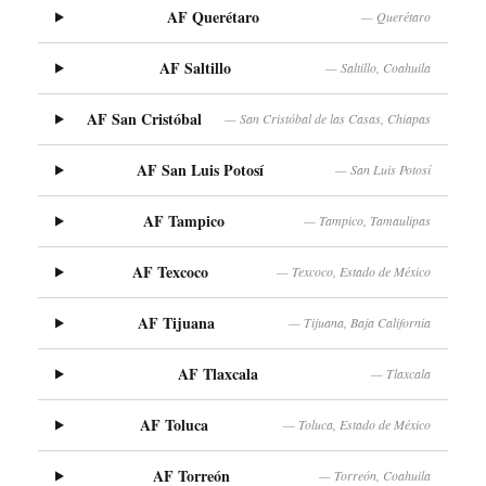
AF Querétaro
— Querétaro
AF Saltillo
— Saltillo, Coahuila
AF San Cristóbal
— San Cristóbal de las Casas, Chiapas
AF San Luis Potosí
— San Luis Potosí
AF Tampico
— Tampico, Tamaulipas
AF Texcoco
— Texcoco, Estado de México
AF Tijuana
— Tijuana, Baja California
AF Tlaxcala
— Tlaxcala
AF Toluca
— Toluca, Estado de México
AF Torreón
— Torreón, Coahuila