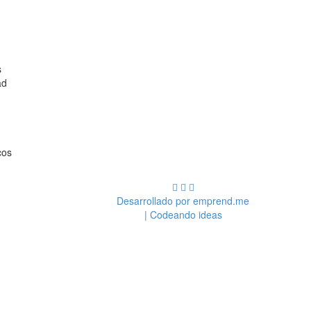
s
ad
cos
Desarrollado por emprend.me
| Codeando ideas