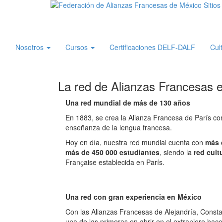
Toggle navigation
Nosotros
Cursos
Certificaciones DELF-DALF
Cul
La red de Alianzas Francesas 
Una red mundial de más de 130 años
En 1883, se crea la Alianza Francesa de París con e
enseñanza de la lengua francesa.
Hoy en día, nuestra red mundial cuenta con
más 
más de 450 000 estudiantes
, siendo la
red cul
Franҫaise establecida en París.
Una red con gran experiencia en México
Con las Alianzas Francesas de Alejandría, Consta
una de las primeras en abrir en el extranjero ha