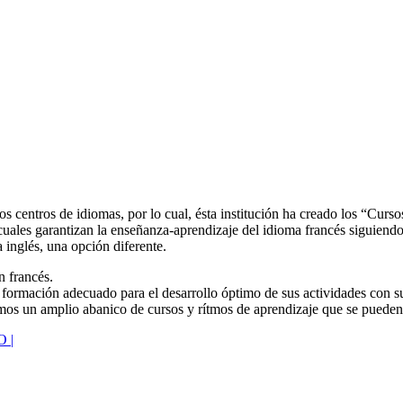
os centros de idiomas, por lo cual, ésta institución ha creado los “Curso
s cuales garantizan la enseñanza-aprendizaje del idioma francés siguien
 inglés, una opción diferente.
n francés.
 formación adecuado para el desarrollo óptimo de sus actividades con su
emos un amplio abanico de cursos y rítmos de aprendizaje que se puede
 |