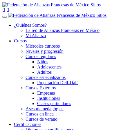
Toggle
navigation
¿Quiénes Somos?
La red de Alianzas Francesas en México
Mi Alianza
Cursos
Miércoles curiosos
Niveles y progresión
Cursos regulares
Niños
Adolescentes
Adultos
Cursos especializados
Preparación Delf-Dalf
Cursos Externos
Empresas
Instituciones
Clases particulares
Asesoría pedagógica
Cursos en linea
Cursos de verano
Certificaciones
Diplomas y certificaciones