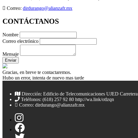
Correo:
dirdurango@alianzafr.mx
CONTÁCTANOS
Nombre
Correo electrónico
Mensaje
Enviar
Gracias, en breve te contactaremos.
Hubo un error, intenta de nuevo mas tarde
Dirección: Edificio de Telecomunicaciones UJED Carretera
Teléfonos: (618) 257 92 80 http://wa.link/otlzqn
Correo:
dirdurango@alianzafr.mx